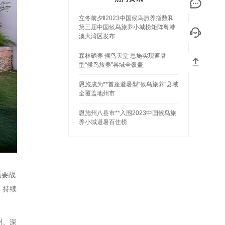
立冬前夕‖2023中国候鸟旅养指数和
第三届中国候鸟旅养小城榜矩阵粤港
澳大湾区发布
森林硒养 候鸟天堂 恩施实现避暑
型“候鸟旅养”县域全覆盖
恩施成为**首座避暑型“候鸟旅养”县域
全覆盖地州市
恩施州八县市**入围2023中国候鸟旅
养小城避暑百佳榜
重要战
，持续
州、深