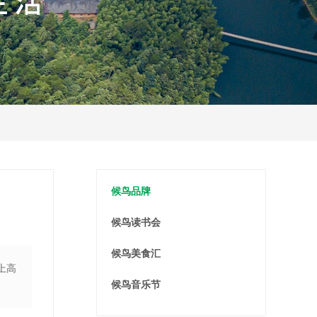
候鸟品牌
候鸟读书会
候鸟美食汇
上高
候鸟音乐节