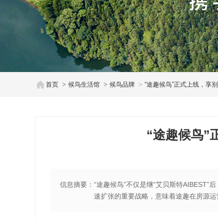
首页
候鸟生活馆
候鸟品牌
“途趣候鸟”正式上线，享
“途趣候鸟
信息摘要：
“途趣候鸟”不仅是继“艾贝斯特AIBES
速扩张的重要战略，意味着途趣在房源运