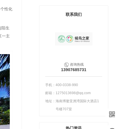
更个性化
联系我们
与陌生
区一主
咨询热线
13907685731
手机：
400-0338-990
邮箱：
1275013698@qq.com
地址：
海南博鳌亚洲湾国际大酒店1
号楼707室
热门资讯