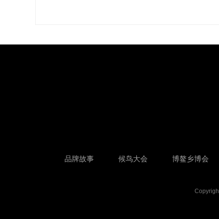
品牌故事
候鸟大会
博鳌乡博会
Copyr