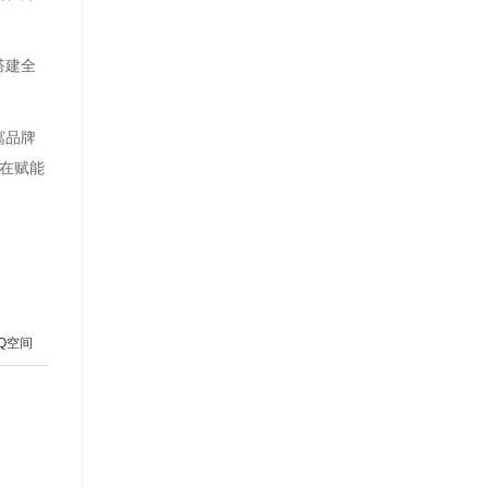
搭建全
寓品牌
，在赋能
Q空间