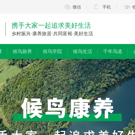
微信
手机
携手大家一起追求美好生活
乡村振兴·康养旅居·共同富裕·美好生活
博
候鸟旅养
候鸟学院
候鸟生活
千年鸟道
馆